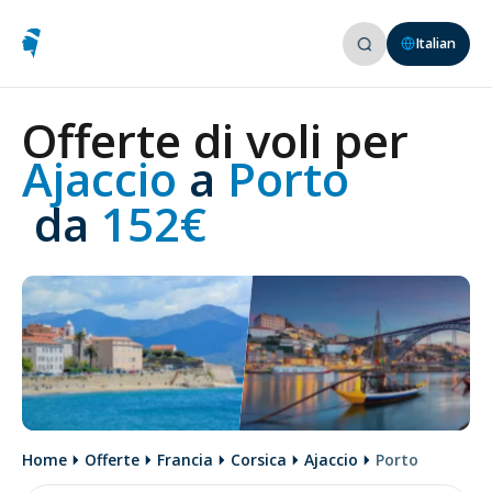
Italian
Offerte di voli per
Ajaccio 
a
 Porto
 da
 152€
Home
Offerte
Francia
Corsica
Ajaccio
Porto