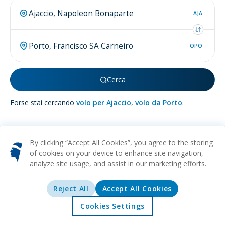
AJA
OPO
Cerca
Forse stai cercando
volo per Ajaccio
,
volo da Porto
.
By clicking “Accept All Cookies”, you agree to the storing
of cookies on your device to enhance site navigation,
Più su
Porto
analyze site usage, and assist in our marketing efforts.
STORICO
CIBO
VINO
CULTURALE
ARCHITETTURA
Porto, un'affascinante metropoli situata sulle rive settentrionali
Reject All
Accept All Cookies
del fiume Douro in Portogallo, è famosa per i suoi
Cookies Settings
impressionanti ponti, l'eredità del vino di Porto rinomato
Home
Offerte
Esplorare
Destinazioni
mondialmente, e il suo centro storico che si fregia del titolo di