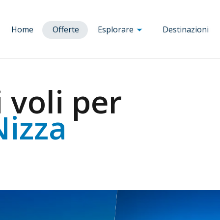
Home
Offerte
Esplorare
Destinazioni
Corsica
a
Ajaccio
Bruxelles
Monaco d
 voli per
Bastia
Budapest
Baviera
a
Bonifacio
Clermont
Nizza
Nizza
nia
Calvi
Ferrand
Parigi
Corte
Dole
Porto
blica
Figari
Firenze
Praga
Porto-Vecchio
Lione
Rennes
ria
Lourdes Tarbes
Roma
Marsiglia
Tolosa
Milano
Venezia
Vienna