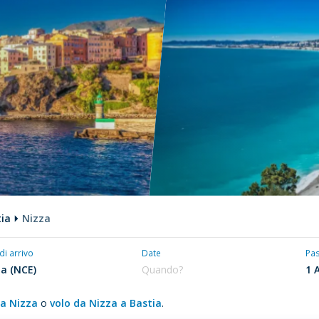
tia
Nizza
 di arrivo
Date
Pa
da Nizza
o
volo da Nizza a Bastia
.