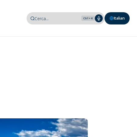
Italian
Ctrl + K
i