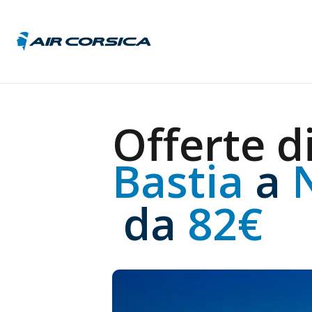
Austri
Offerte di
Belgio
Franci
Bastia 
a
 
Germa
Italia
Repub
 da
 82€
Ceca
Unghe