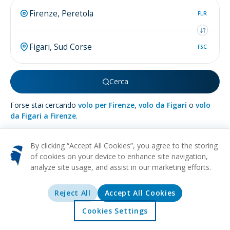
FLR
FSC
Cerca
Forse stai cercando
volo per Firenze
,
volo da Figari
o
volo
da Figari a Firenze
.
By clicking “Accept All Cookies”, you agree to the storing
of cookies on your device to enhance site navigation,
analyze site usage, and assist in our marketing efforts.
Più su
Figari
Reject All
Accept All Cookies
SPIAGGIA
NATURA
VINO
RELAX
CULTURALE
Nascosta nella splendida isola di Corsica, si trova la pittoresca
Cookies Settings
e affascinante città di Figari, un rifugio dove l'eleganza della
Home
Offerte
Esplorare
Destinazioni
Francia si fonde perfettamente con la bellezza pastorale