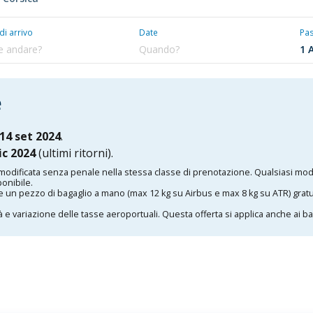
 di arrivo
Date
Pa
e
14 set 2024
.
ic 2024
(ultimi ritorni).
modificata senza penale nella stessa classe di prenotazione. Qualsiasi mod
ponibile.
e un pezzo di bagaglio a mano (max 12 kg su Airbus e max 8 kg su ATR) gratuit
tà e variazione delle tasse aeroportuali. Questa offerta si applica anche ai b