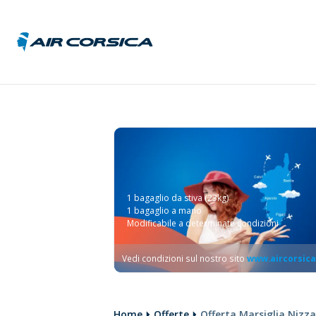
Austri
Belgio
Franci
Germa
Italia
1 bagaglio da stiva (23kg)
Repub
1 bagaglio a mano
Ceca
Modificabile a determinate condizioni
Unghe
Vedi condizioni sul nostro sito
www.aircorsic
Home
Offerte
Offerta Marsiglia Nizza