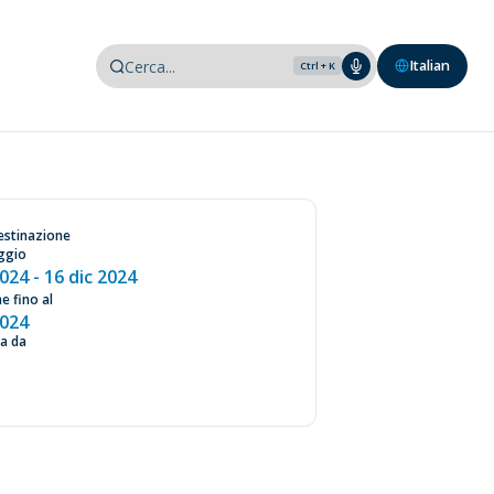
Italian
Ctrl + K
i
estinazione
aggio
2024
- 16 dic 2024
 fino al
2024
a da