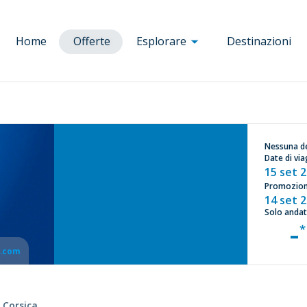
Home
Offerte
Esplorare
Destinazioni
Corsica
a
Ajaccio
Bruxelles
Monaco d
Bastia
Budapest
Baviera
a
Bonifacio
Clermont
Nizza
Nessuna d
Date di vi
nia
Calvi
Ferrand
Parigi
15 set 
Corte
Dole
Porto
Promozione
blica
Figari
Firenze
Praga
14 set 
Porto-Vecchio
Lione
Rennes
Solo andat
-
ria
Lourdes Tarbes
Roma
Marsiglia
Tolosa
a.com
Milano
Venezia
Vienna
 Corsica