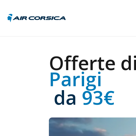
Austri
Offerte di
Belgio
Franci
Parigi
Germa
Italia
Repub
 da
 93€
Ceca
Unghe