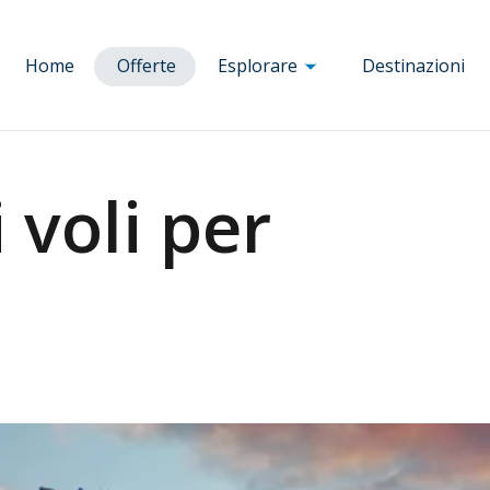
Home
Offerte
Esplorare
Destinazioni
Corsica
a
Ajaccio
Bruxelles
Nizza
 voli per
Bastia
Budapest
Parigi
a
Bonifacio
Clermont
Porto
nia
Calvi
Ferrand
Praga
Corte
Dole
Rennes
blica
Figari
Firenze
Roma
Porto-Vecchio
Lione
Tolosa
ria
Marsiglia
Venezia
Milano
Vienna
Monaco di
Baviera