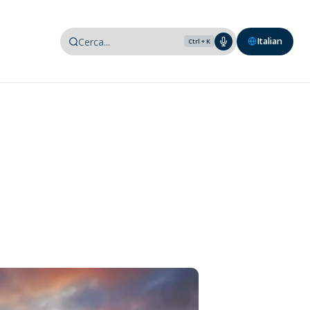
Italian
Ctrl + K