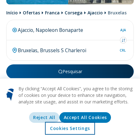
Início
Ofertas
Franca
Corsega
Ajaccio
Bruxelas
AJA
CRL
Pesquisar
Talvez esteja procurando por
voo para Ajaccio
,
voo de
By clicking “Accept All Cookies”, you agree to the storing
Bruxelas
ou
voo de Bruxelas para Ajaccio
.
of cookies on your device to enhance site navigation,
analyze site usage, and assist in our marketing efforts.
Reject All
Accept All Cookies
Mais sobre
Bruxelas
Cookies Settings
Início
Ofertas
Explorar
Destinos
HISTÓRICO
ARTE
CULTURAL
COMIDA
ARQUITETURA