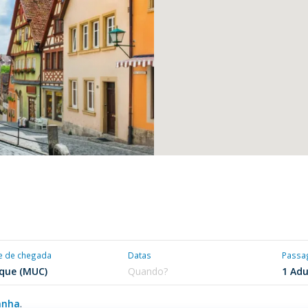
e de chegada
Datas
Passa
anha
.