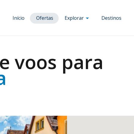
Início
Ofertas
Explorar
Destinos
Córsega
nha
Ajaccio
Bruxelas
Nice
e voos para
a
Bastia
Budapeste
Paris
a
Bonifácio
Clermont
Porto
a
a
Calvi
Ferrand
Praga
ia
Corte
Dole
Rennes
Figari
Florença
Roma
lica
Porto-Vecchio
Lyon
Toulouse
a
Marselha
Veneza
Milão
Viena
Munique