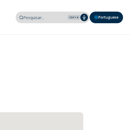
Portuguese
Ctrl + K