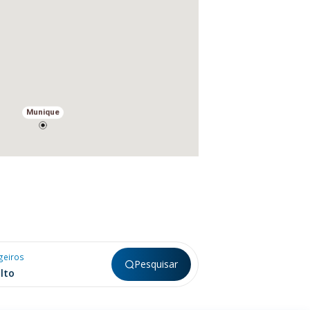
Munique
geiros
Pesquisar