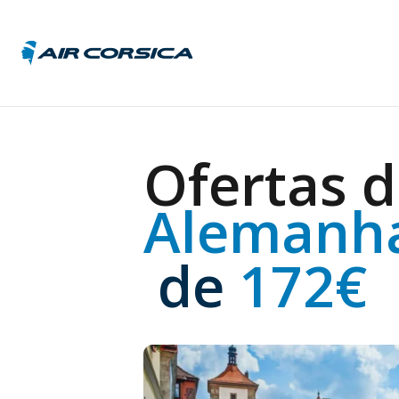
Alema
Ofertas d
Áustri
Bélgic
Alemanh
Franç
Hungr
Itália
 de
 172€
Repúb
Tchec