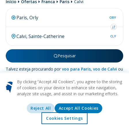
Início
Ofertas
Franca
Paris
Calvi
ORY
CLY
Pesquisar
Talvez esteja procurando por
voo para Paris
,
voo de Calvi
ou
voo de Calvi para Paris
.
By clicking “Accept All Cookies”, you agree to the storing
of cookies on your device to enhance site navigation,
analyze site usage, and assist in our marketing efforts.
Mais sobre
Calvi
Reject All
Accept All Cookies
Cookies Settings
PRAIA
HISTÓRICO
CULTURAL
NATUREZA
RELAXAMENTO
Início
Ofertas
Explorar
Destinos
Situada ao longo da expansão costeira noroeste da Córsega,