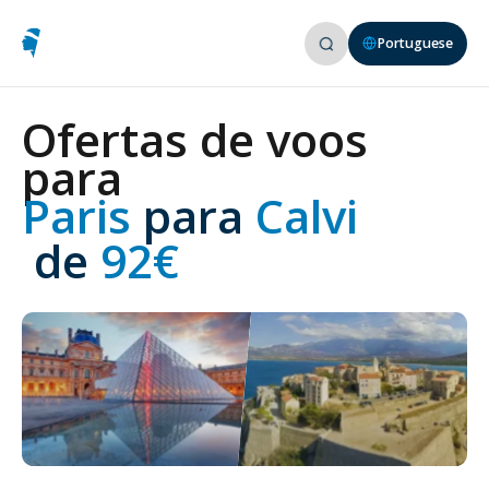
Portuguese
Ofertas de voos
para
Paris 
para
 Calvi
 de
 92€