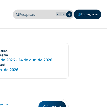
Portuguese
Ctrl + K
stino
viagem
. de 2026
- 24 de out. de 2026
até
n. de 2026
geiros
Pesquisar