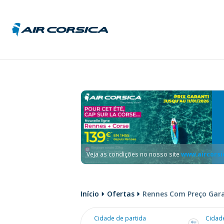
Alema
Áustri
Bélgic
Franç
Hungr
Itália
Repúb
Veja as condições no nosso site
www.aircorsi
Tchec
Início
Ofertas
Rennes Com Preço Gar
Cidade de partida
Cidad