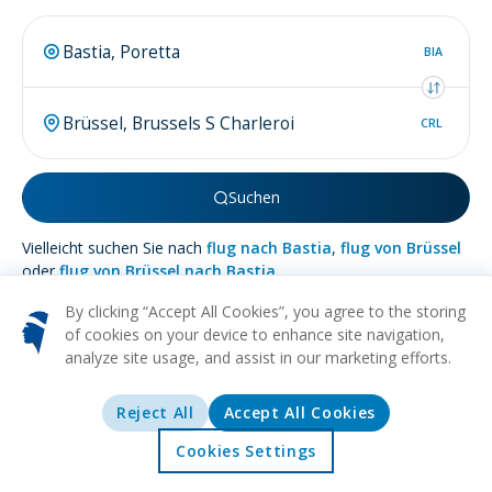
BIA
CRL
Suchen
Vielleicht suchen Sie nach
flug nach Bastia
,
flug von Brüssel
oder
flug von Brüssel nach Bastia
.
By clicking “Accept All Cookies”, you agree to the storing
of cookies on your device to enhance site navigation,
analyze site usage, and assist in our marketing efforts.
Mehr über
Brüssel
Reject All
Accept All Cookies
HISTORISCH
KUNST
KULTURELL
ESSEN
ARCHITEKTUR
Cookies Settings
Entdecken Sie den Reiz von Brüssel, der lebendigen Hauptstadt
Startseite
Angebote
Erkunden
Reiseziele
Belgiens - ein Teppich aus reicher Geschichte, kulturellem