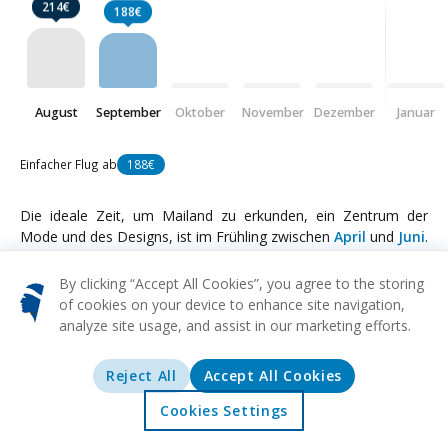
214€
188€
August
September
Oktober
November
Dezember
Januar
Einfacher Flug ab
188€
Die ideale Zeit, um Mailand zu erkunden, ein Zentrum der
Mode und des Designs, ist im Frühling zwischen
April
und
Juni
.
Die Temperaturen sind angenehm, bunte Blumen blühen in
voller Pracht, und die lebendige Atmosphäre der Stadt erreicht
By clicking “Accept All Cookies”, you agree to the storing
ihren Höhepunkt, bevor die Sommerhitze die
of cookies on your device to enhance site navigation,
Menschenmassen anzieht. Eine weitere gute Reisezeit ist der
analyze site usage, and assist in our marketing efforts.
Herbst von
September
bis
Oktober
. Das Klima ist angenehm,
mit weniger Touristen, und die Mailänder Modewoche verleiht
Reject All
Accept All Cookies
der Stadt eine einzigartige Stimmung. Für diejenigen, die
kälteres Wetter bevorzugen, können die Wintermonate von
Cookies Settings
Startseite
Angebote
Erkunden
Reiseziele
Januar
bis
Februar
mit weniger Touristen und
Winterschlussverkauf ansprechend sein, obwohl es neblig sein