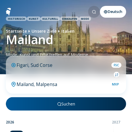
Deutsch
HISTORISCH
KUNST
KULTURELL
EINKAUFEN
MODE
Startseite
Unsere Ziele
Italien
Mailand
Mode, Kunst und Erbe treffen auf Moderne
FSC
MXP
Suchen
2026
2027