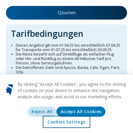
Suchen
Tarifbedingungen
Dieses Angebot gilt vom 01.04.25 bis einschließlich 07.04.25
für Transporte vom 01.07.25 bis einschließlich 30.09.25.
Die Reise bezieht sich auf Direktflüge als einfacher Flug
oder Hin- und Rückflug zu einem All-Inklusive-Tarif pro
Person, ohne Servicegebühren.
Die betroffenen Ziele sind Ajaccio, Bastia, Calvi, Figari, Paris
Orly.
Bitte beachten Sie, dass die Anzahl der verfügbaren Plätze
begrenzt ist und jede Änderung der Buchung zusätzliche
By clicking “Accept All Cookies”, you agree to the storing
Kosten verursachen kann sowie eine Tarifanpassung, falls
der ursprünglich ausgewählte Tarif nicht mehr verfügbar
of cookies on your device to enhance site navigation,
ist.
analyze site usage, and assist in our marketing efforts.
Profitieren Sie ohne zusätzliche Kosten von der Online-
Registrierung, einem aufgegebenen Gepäckstück von 23kg
sowie einem Handgepäckstück von maximal 12kg, alles
Reject All
Accept All Cookies
inklusive im Gepäckfreibetrag pro Person.
Dieses Angebot unterliegt speziellen Bedingungen und ist
abhängig von der Verfügbarkeit der Flüge sowie möglichen
Cookies Settings
Startseite
Angebote
Erkunden
Reiseziele
Änderungen der Flughafensteuern.
Dieses Angebot gilt nicht für alleinreisende Kinder (UM).