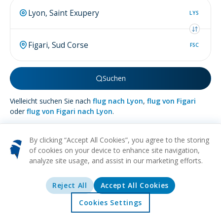
LYS
FSC
Suchen
Vielleicht suchen Sie nach
flug nach Lyon
,
flug von Figari
oder
flug von Figari nach Lyon
.
By clicking “Accept All Cookies”, you agree to the storing
of cookies on your device to enhance site navigation,
analyze site usage, and assist in our marketing efforts.
Mehr über
Figari
Reject All
Accept All Cookies
STRAND
NATUR
WEIN
ENTSPANNUNG
KULTURELL
Versteckt auf der atemberaubenden Insel Korsika liegt die
Cookies Settings
malerische und verführerische Stadt Figari, ein Refugium, in
Startseite
Angebote
Erkunden
Reiseziele
dem die Eleganz Frankreichs nahtlos mit italienischer ländlicher