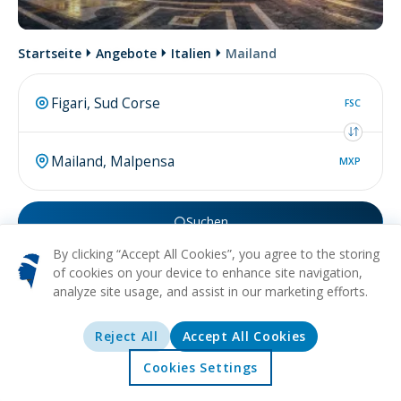
Startseite
Angebote
Italien
Mailand
FSC
MXP
Suchen
By clicking “Accept All Cookies”, you agree to the storing
Vielleicht suchen Sie nach
flug von Mailand
.
of cookies on your device to enhance site navigation,
analyze site usage, and assist in our marketing efforts.
Reject All
Accept All Cookies
Mehr über
Mailand
Cookies Settings
Startseite
Angebote
Erkunden
Reiseziele
HISTORISCH
KUNST
KULTURELL
EINKAUFEN
MODE