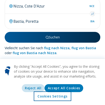
NCE
BIA
Suchen
Vielleicht suchen Sie nach
flug nach Nizza
,
flug von Bastia
oder
flug von Bastia nach Nizza
.
By clicking “Accept All Cookies”, you agree to the storing
of cookies on your device to enhance site navigation,
analyze site usage, and assist in our marketing efforts.
Mehr über
Bastia
Reject All
Accept All Cookies
HISTORISCH
KULTURELL
STRAND
ESSEN
ARCHITEKTUR
Versteckt auf der atemberaubenden Insel Korsika liegt Bastia,
Cookies Settings
ein fesselnder verborgener Schatz des Mittelmeers, der
Startseite
Angebote
Erkunden
Reiseziele
Reisende lockt, die nach einer authentischen Fusion aus