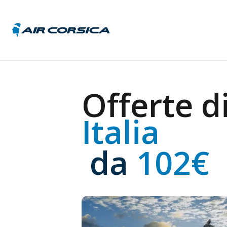
Austri
Offerte di
Belgio
Franci
Italia
Germa
Italia
Repub
 da
 102€
Ceca
Unghe