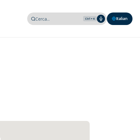
Italian
Ctrl + K
i