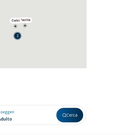
Bastia
Calvi
2
sseggeri
Cerca