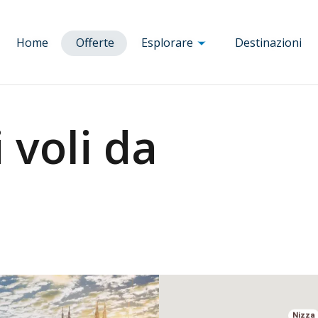
Home
Offerte
Esplorare
Destinazioni
Corsica
a
Ajaccio
Bruxelles
Monaco d
 voli da
Bastia
Budapest
Baviera
a
Bonifacio
Clermont
Nizza
nia
Calvi
Ferrand
Parigi
Corte
Dole
Porto
blica
Figari
Firenze
Praga
Porto-Vecchio
Lione
Rennes
ria
Lourdes Tarbes
Roma
Marsiglia
Tolosa
Milano
Venezia
Vienna
Nizza