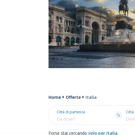
Home
Offerte
Italia
Città di partenza
Città
Forse stai cercando
volo per Italia
.