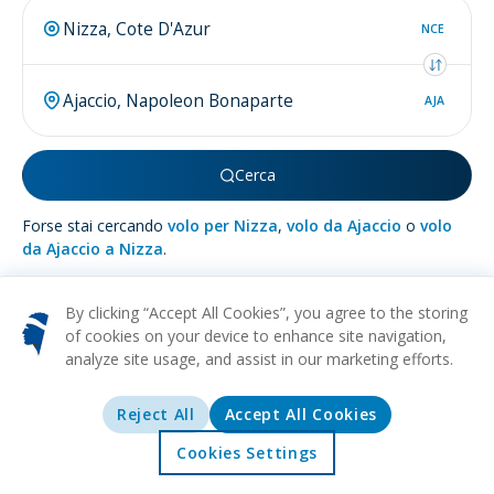
NCE
AJA
Cerca
Forse stai cercando
volo per Nizza
,
volo da Ajaccio
o
volo
da Ajaccio a Nizza
.
By clicking “Accept All Cookies”, you agree to the storing
of cookies on your device to enhance site navigation,
analyze site usage, and assist in our marketing efforts.
Più su
Ajaccio
Reject All
Accept All Cookies
SPIAGGIA
STORICO
CULTURALE
GASTRONOMIA
MUSEI
Riparata nell'abbraccio scintillante del Mar Mediterraneo, sulle
Cookies Settings
rive idilliache della Corsica, troverai l'incantevole città di
Home
Offerte
Esplorare
Destinazioni
Ajaccio. Questa gemma di destinazione, immersa nella storia