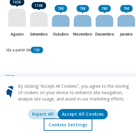
165€
118€
78€
78€
78€
78€
Agosto
Setembro
Outubro
Novembro
Dezembro
Janeiro
Ida a partir de
78€
Voos
Córsega
de
78€
By clicking “Accept All Cookies”, you agree to the storing
of cookies on your device to enhance site navigation,
analyze site usage, and assist in our marketing efforts.
MRS
CLY
De
Marselha
Calvi
78€
NCE
CLY
De
Reject All
Accept All Cookies
Nice
Calvi
80€
Cookies Settings
ORY
CLY
De
Início
Ofertas
Explorar
Destinos
Paris
Calvi
92€