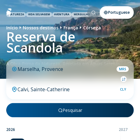
Portuguese
NATUREZA
VIDA SELVAGEM
AVENTURA
MERGULHO
FOTOGRAFIA
Início
Nossos destinos
França
Córsega
Reserva de
Scandola
A Obra-Prima da Natureza, Revelada em Águas Serenas
MRS
CLY
Pesquisar
2026
2027