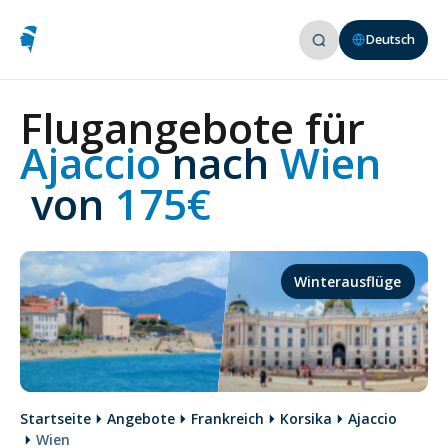
Deutsch
Flugangebote für
Ajaccio 
nach
 Wien
 von
 175€
Winterausflüge
Startseite
Angebote
Frankreich
Korsika
Ajaccio
Wien