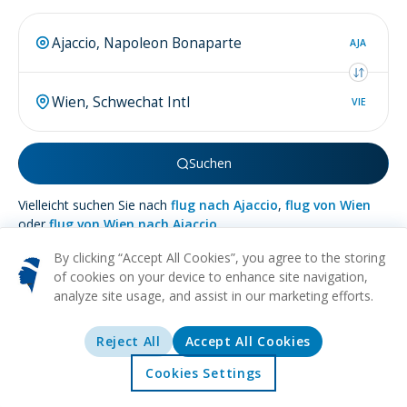
AJA
VIE
Suchen
Vielleicht suchen Sie nach
flug nach Ajaccio
,
flug von Wien
oder
flug von Wien nach Ajaccio
.
By clicking “Accept All Cookies”, you agree to the storing
of cookies on your device to enhance site navigation,
analyze site usage, and assist in our marketing efforts.
Mehr über
Wien
Reject All
Accept All Cookies
HISTORISCH
MUSEEN
KUNST
KULTURELL
MUSIK
Cookies Settings
Wien, die illustre Hauptstadt Österreichs, ist berühmt für ihre
Startseite
Angebote
Erkunden
Reiseziele
historische Bedeutung, atemberaubende Architektur und