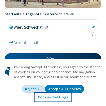
Startseite
Angebote
Osterreich
Wien
VIE
Suchen
By clicking “Accept All Cookies”, you agree to the storing
Vielleicht suchen Sie nach
flug nach Wien
.
of cookies on your device to enhance site navigation,
analyze site usage, and assist in our marketing efforts.
Von
Reject All
Accept All Cookies
Wien (VIE)
169€
Nach
Ajaccio (AJA)
Cookies Settings
Startseite
Angebote
Erkunden
Reiseziele
Von
Wien (VIE)