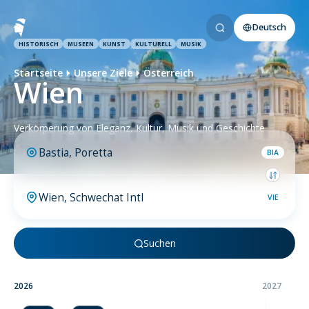
Deutsch
HISTORISCH
MUSEEN
KUNST
KULTURELL
MUSIK
Startseite
Unsere Ziele
Österreich
Wien
Verkörperung von Eleganz, Kultur, Musik und Geschichte
BIA
VIE
Suchen
2026
2027