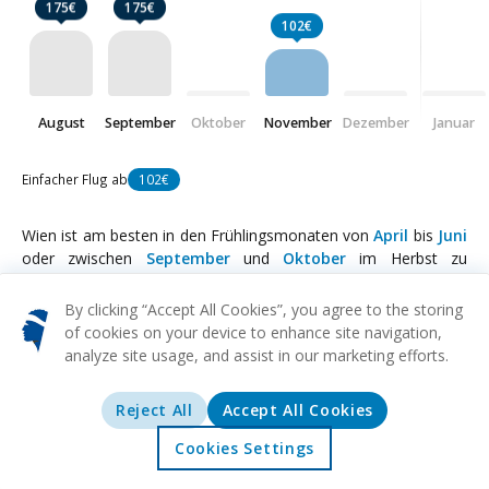
175€
175€
102€
August
September
Oktober
November
Dezember
Januar
Einfacher Flug ab
102€
Wien ist am besten in den Frühlingsmonaten von
April
bis
Juni
oder zwischen
September
und
Oktober
im Herbst zu
besuchen. Im Frühling ist das Wetter angenehm warm und die
Gärten der Stadt erblühen mit bunten Blumen. Es ist die
By clicking “Accept All Cookies”, you agree to the storing
perfekte Zeit, um die reiche Geschichte und Kultur der Stadt
of cookies on your device to enhance site navigation,
durch Outdoor-Aktivitäten und Sightseeing zu erkunden. Die
analyze site usage, and assist in our marketing efforts.
Herbstsaison ist ebenfalls ein guter Zeitpunkt für einen
Besuch, da die Sommermengen verschwunden sind und das
Reject All
Accept All Cookies
Herbstlaub eine beeindruckende Kulisse für die beeindruckende
Architektur der Stadt bietet. Für diejenigen, die eine festliche
Cookies Settings
Startseite
Angebote
Erkunden
Reiseziele
Atmosphäre genießen, bietet der
Dezember
bezaubernde
Weihnachtsmärkte, Lichter und Dekorationen, obwohl das