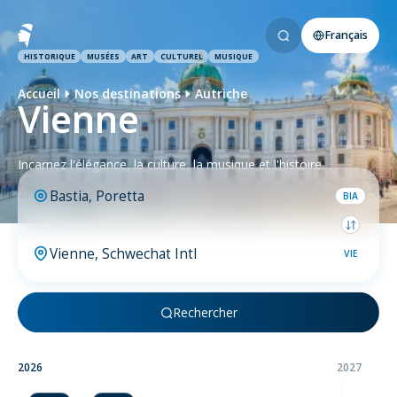
Français
HISTORIQUE
MUSÉES
ART
CULTUREL
MUSIQUE
Accueil
Nos destinations
Autriche
Vienne
Incarnez l'élégance, la culture, la musique et l'histoire
BIA
VIE
Rechercher
2026
2027