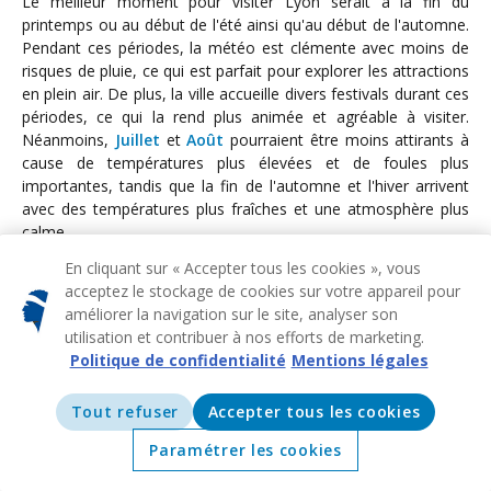
Le meilleur moment pour visiter Lyon serait à la fin du
printemps ou au début de l'été ainsi qu'au début de l'automne.
Pendant ces périodes, la météo est clémente avec moins de
risques de pluie, ce qui est parfait pour explorer les attractions
en plein air. De plus, la ville accueille divers festivals durant ces
périodes, ce qui la rend plus animée et agréable à visiter.
Néanmoins,
Juillet
et
Août
pourraient être moins attirants à
cause de températures plus élevées et de foules plus
importantes, tandis que la fin de l'automne et l'hiver arrivent
avec des températures plus fraîches et une atmosphère plus
calme.
En cliquant sur « Accepter tous les cookies », vous
acceptez le stockage de cookies sur votre appareil pour
Vols
Lyon
à partir de
59€
améliorer la navigation sur le site, analyser son
utilisation et contribuer à nos efforts de marketing.
Politique de confidentialité
Mentions légales
AJA
LYS
À partir de
Ajaccio
Lyon
59€
Tout refuser
Accepter tous les cookies
BIA
LYS
À partir de
Bastia
Lyon
102€
Paramétrer les cookies
Accueil
Offres
Explorer
Destinations
FSC
LYS
À partir de
Figari
Lyon
138€