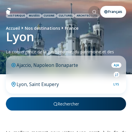
Français
HISTORIQUE
MUSÉES
CUISINE
CULTUREL
ARCHITECTURE
Accueil
Nos destinations
France
Lyon
La convergence de la gastronomie, du patrimoine et des
lumières
AJA
LYS
Rechercher