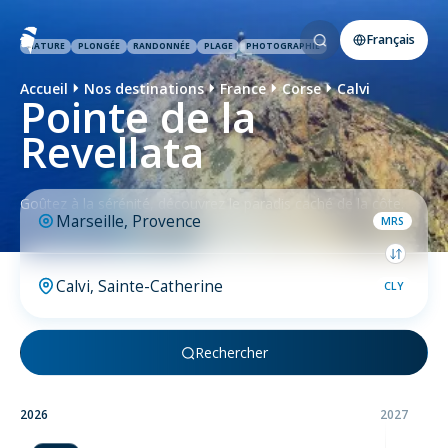
Français
NATURE
PLONGÉE
RANDONNÉE
PLAGE
PHOTOGRAPHIE
Accueil
Nos destinations
France
Corse
Calvi
Pointe de la
Revellata
Goûtez à la sérénité, découvrez le paradis caché de la côte.
MRS
CLY
Rechercher
2026
2027