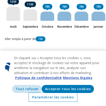
165€
118€
78€
78€
78€
78€
Août
Septembre
Octobre
Novembre
Décembre
Janvier
Aller simple à partir de
78€
En cliquant sur « Accepter tous les cookies », vous
Vols
acceptez le stockage de cookies sur votre appareil pour
Calvi
à partir de
78€
améliorer la navigation sur le site, analyser son
utilisation et contribuer à nos efforts de marketing.
Politique de confidentialité
Mentions légales
MRS
CLY
À partir de
Marseille
Calvi
78€
NCE
CLY
À partir de
Tout refuser
Accepter tous les cookies
Nice
Calvi
80€
Paramétrer les cookies
ORY
CLY
À partir de
Accueil
Offres
Explorer
Destinations
Paris
Calvi
92€