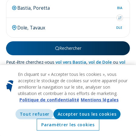
BIA
DLE
Rechercher
Peut-être cherchez-vous
vol vers Bastia
,
vol de Dole
ou
vol
de Dole à Bastia
.
En cliquant sur « Accepter tous les cookies », vous
acceptez le stockage de cookies sur votre appareil pour
améliorer la navigation sur le site, analyser son
utilisation et contribuer à nos efforts de marketing.
Politique de confidentialité
Mentions légales
À propos de
Dole
Tout refuser
Accepter tous les cookies
HISTORIQUE
CULTUREL
ART
MUSÉES
ARCHITECTURE
Nichée dans la région du Jura en France, la ville pittoresque de
Paramétrer les cookies
Dole fascine avec son charme historique et sa beauté
Accueil
Offres
Explorer
Destinations
scénique. Cette destination sereine est bercée par la rivière du