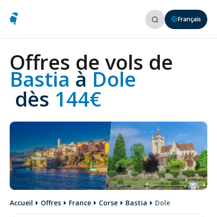
Français
Offres de vols de
Bastia 
à
 Dole
 dès
 144€
Accueil
Offres
France
Corse
Bastia
Dole