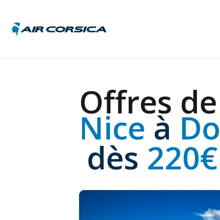
Allem
Offres de
Autric
Belgi
Nice 
à
 Do
Franc
Hongr
Italie
 dès
 220€
Répub
tchèq