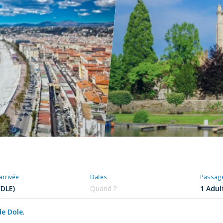
'arrivée
Dates
Passag
de Dole
.