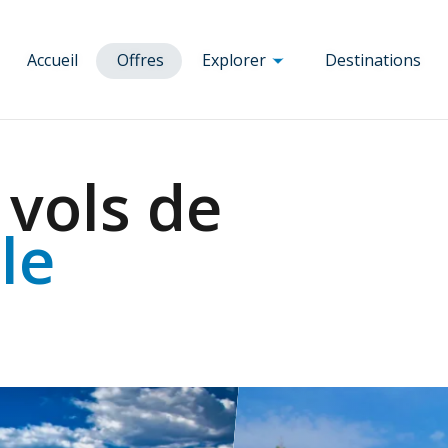
Accueil
Offres
Explorer
Destinations
Corse
agne
Ajaccio
Bruxelles
Munich
 vols de
he
Bastia
Budapest
Nice
que
Bonifacio
Clermont-
Paris
le
e
Calvi
Ferrand
Porto
ie
Corte
Dole
Prague
Figari
Florence
Rennes
lique
Porto-Vecchio
Lourdes Tarbes
Rome
ue
Lyon
Toulouse
Marseille
Venise
Milan
Vienne