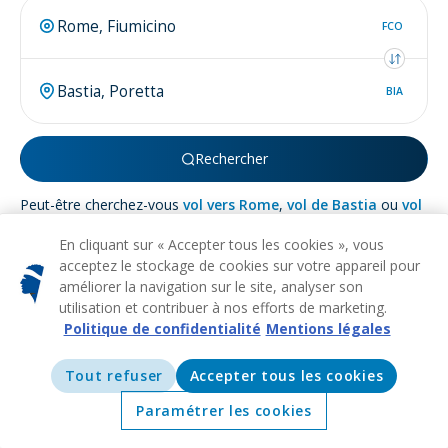
FCO
BIA
Rechercher
Peut-être cherchez-vous
vol vers Rome
,
vol de Bastia
ou
vol
de Bastia à Rome
.
En cliquant sur « Accepter tous les cookies », vous
acceptez le stockage de cookies sur votre appareil pour
améliorer la navigation sur le site, analyser son
utilisation et contribuer à nos efforts de marketing.
Politique de confidentialité
Mentions légales
À propos de
Bastia
Tout refuser
Accepter tous les cookies
HISTORIQUE
CULTUREL
PLAGE
GASTRONOMIE
ARCHITECTURE
Nichée sur les rivages pittoresques de la Corse, la ville de
Paramétrer les cookies
Bastia se révèle être une destination méditerranéenne
Accueil
Offres
Explorer
Destinations
enivrante qui invite à l'exploration et à l'émerveillement. En tant