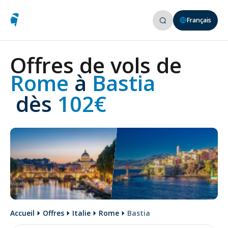
Français
Offres de vols de
Rome 
à
 Bastia
 dès
 102€
Accueil
Offres
Italie
Rome
Bastia