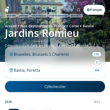
Français
NATURE
JARDINS
HISTORIQUE
PHOTOGRAPHIE
DÉTENTE
Accueil
Nos destinations
France
Corse
Bastia
Jardins Romieu
Détendez-vous dans les jardins, savourez la sérénité.
CRL
BIA
Rechercher
2026
2027