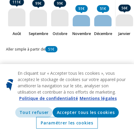
111€
99€
99€
56€
51€
51€
Août
Septembre
Octobre
Novembre
Décembre
Janvier
Aller simple à partir de
51€
En cliquant sur « Accepter tous les cookies », vous
Vols
acceptez le stockage de cookies sur votre appareil pour
Bastia
à partir de
51€
améliorer la navigation sur le site, analyser son
utilisation et contribuer à nos efforts de marketing.
Politique de confidentialité
Mentions légales
CRL
BIA
À partir de
Bruxelles
Bastia
51€
TLS
BIA
À partir de
Tout refuser
Accepter tous les cookies
Toulouse
Bastia
74€
Paramétrer les cookies
MRS
BIA
À partir de
Accueil
Offres
Explorer
Destinations
Marseille
Bastia
78€