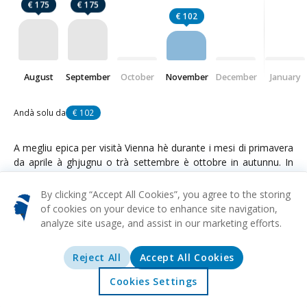
€ 175
€ 175
€ 102
August
September
October
November
December
January
Andà solu da
€ 102
A megliu epica per visità Vienna hè durante i mesi di primavera
da aprile à ghjugnu o trà settembre è ottobre in autunnu. In
primavera, u tempu hè piacevulemente caldu, è i giardini di a
cità sboccianu cù fiori culuriti. Hè u mumentu perfettu per
By clicking “Accept All Cookies”, you agree to the storing
scopre a ricca storia è cultura di a cità attraversu attività à
of cookies on your device to enhance site navigation,
l'apertu è visita di i siti. A stagione di l'autunnu hè dinò un bonu
analyze site usage, and assist in our marketing efforts.
tempu per visità, postu chì e folle di l'estate sò minurite è e
foglie autunnali offrenu un fondu stupendu per
Reject All
Accept All Cookies
l'impressionante architettura di a cità. Per quelli chì gudiscenu
di un'atmosfera festiva, dicembre offre mercati di Natale
Cookies Settings
Accolta
Offerte
Esplurazione
Destinazioni
incantati, luci è decorazioni, ancu se u tempu pò esse più fretu.