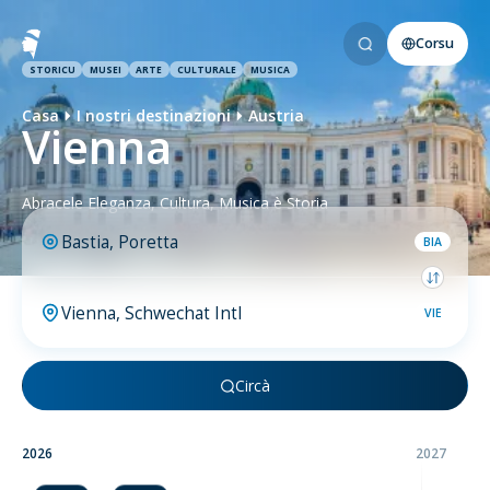
Corsu
STORICU
MUSEI
ARTE
CULTURALE
MUSICA
Casa
I nostri destinazioni
Austria
Vienna
Abracele Eleganza, Cultura, Musica è Storia
BIA
VIE
Circà
2026
2027