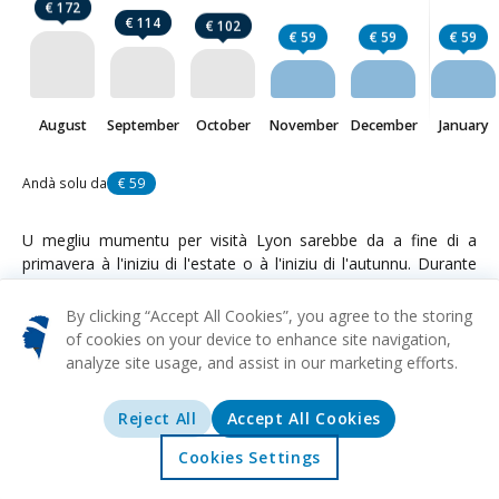
€ 172
€ 114
€ 102
€ 59
€ 59
€ 59
August
September
October
November
December
January
Andà solu da
€ 59
U megliu mumentu per visità Lyon sarebbe da a fine di a
primavera à l'iniziu di l'estate o à l'iniziu di l'autunnu. Durante
sti periodi, u tempu hè mitu cun una minore probabilità di
precipitazioni. Questu rende perfettu per esplorà attrazioni
By clicking “Accept All Cookies”, you agree to the storing
all'aperto. Inoltre, a cità ospita vari festival durante sti periodi,
of cookies on your device to enhance site navigation,
rendendula un locu più vivace è piacevule per visità. Tuttavia,
analyze site usage, and assist in our marketing efforts.
lugliu è agostu ponu esse menu attrattivi per via di
temperature più alte è folle più grandi, mentre a fine di
Reject All
Accept All Cookies
l'autunnu è l'invernu venenu cun temperature più fresche è
un'atmosfera più tranquilla.
Cookies Settings
Accolta
Offerte
Esplurazione
Destinazioni