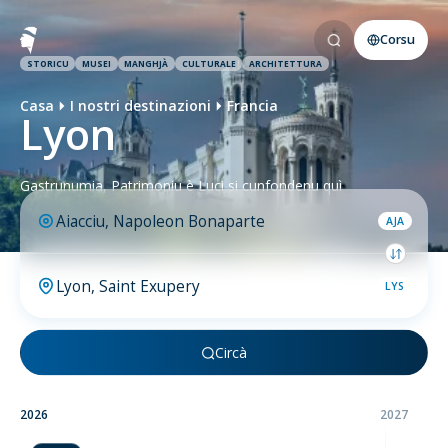
Corsu
STORICU
MUSEI
MANGHJÀ
CULTURALE
ARCHITETTURA
Casa
I nostri destinazioni
Francia
Lyon
Gastrunumia, Patrimoniu è Luci si cunfondenu quì
AJA
LYS
Circà
2026
2027