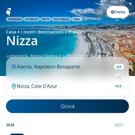
Corsu
SPIAGGIA
STORICU
ARTE
CULTURALE
CIBU
Casa
I nostri destinazioni
France
Nizza
Luminosità, Briesa Marina è Sufisticazione Elegante
AJA
NCE
Circà
2026
2027