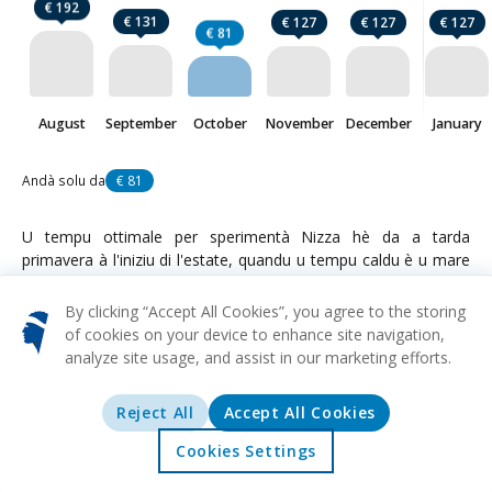
€ 192
€ 131
€ 127
€ 127
€ 127
€ 81
August
September
October
November
December
January
Andà solu da
€ 81
U tempu ottimale per sperimentà Nizza hè da a tarda
primavera à l'iniziu di l'estate, quandu u tempu caldu è u mare
azzurru creanu una atmosfera serena. E folle sò ancu più
scarse in stu periudu, permettendu una esplorazione pacifica di
By clicking “Accept All Cookies”, you agree to the storing
e strade eleganti di a cità. Per quelli chì volenu evità l'intensità
of cookies on your device to enhance site navigation,
di a stagione alta, l'iniziu di l'autunnu offre un rifughju da u
analyze site usage, and assist in our marketing efforts.
calore estivu cun ghjorni dolci in settembre.
Reject All
Accept All Cookies
Voli
Cookies Settings
Nizza
da
€ 81
Accolta
Offerte
Esplurazione
Destinazioni