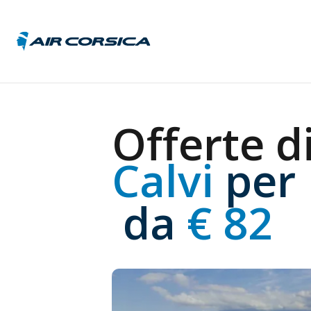
Austri
Offerte di
Belgic
Franci
Calvi 
per
Germa
Italia
Repub
 da
 € 82
Ceca
Ungar