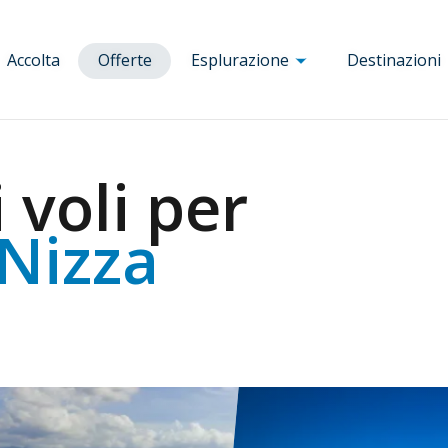
Accolta
Offerte
Esplurazione
Destinazioni
Corsica
a
Aiacciu
Bruxelles
Nizza
 voli per
a
Bastia
Budapest
Parigi
a
Bonifacio
Clermont
Porto
 Nizza
nia
Calvi
Ferrand
Prague
Corte
Dole
Rennes
blica
Figari
Florence
Roma
Porto-Vecchio
Lyon
Tolosa
ia
Marseille
Venezia
Milanu
Vienna
Munich