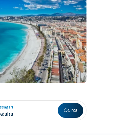
ssageri
Circà