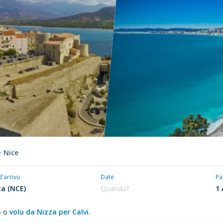
Nice
d'arrivu
Date
Pa
a
o
volu da Nizza per Calvi
.