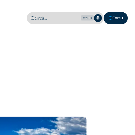
Corsu
Ctrl + K