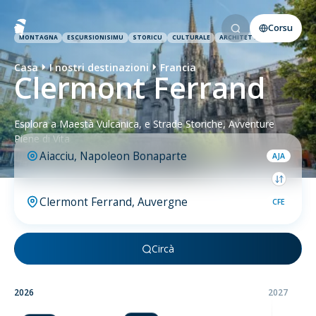
Corsu
MONTAGNA
ESCURSIONISIMU
STORICU
CULTURALE
ARCHITETTURA
Casa
I nostri destinazioni
Francia
Clermont Ferrand
Esplora a Maestà Vulcanica, e Strade Storiche, Avventure
Piene di Vita
AJA
CFE
Circà
2026
2027