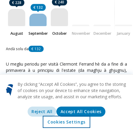
€ 240
€ 228
€ 132
August
September
October
November
December
January
Andà solu da
€ 132
U megliu periodu per visità Clermont Ferrand hè da a fine di a
primavera à u principiu di l'estate (da maghju à ghjugnu),
quandu u tempu hè piacevule è i paisaghji naturali sò stupenti.
Una altra opzione hè l'iniziu di l'autunnu (settembre à uttrovi),
By clicking “Accept All Cookies”, you agree to the storing
chì offre un tempu frescu è menu turisti. L'invernu pò ancu
of cookies on your device to enhance site navigation,
esse attraente per quelli interessati à i sporti d'invernu è i
analyze site usage, and assist in our marketing efforts.
paisaghji innevati, ma aspettatevi temperature più fredde è
pussibili distruzioni di viaghju per via di a neve. Sti periodi
Reject All
Accept All Cookies
offrenu u bilanciu perfettu di tempu piacevule è accessu à
l'attrazioni lucali, sia chì site interessatu à l'attività all'aperto,
Cookies Settings
Accolta
Offerte
Esplurazione
Destinazioni
l'esplorazione storica, o l'eventi culturali.