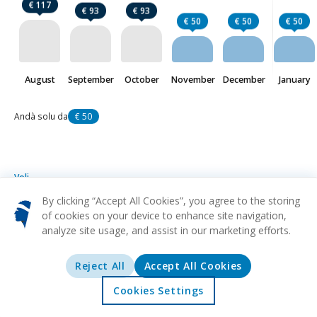
€ 117
€ 93
€ 93
€ 50
€ 50
€ 50
August
September
October
November
December
January
Andà solu da
€ 50
Voli
Aiacciu
da
€ 50
By clicking “Accept All Cookies”, you agree to the storing
of cookies on your device to enhance site navigation,
analyze site usage, and assist in our marketing efforts.
LYS
AJA
Da
Lyon
Aiacciu
€ 50
CRL
AJA
Da
Reject All
Accept All Cookies
Bruxelles
Aiacciu
€ 51
Cookies Settings
TLS
AJA
Da
Accolta
Offerte
Esplurazione
Destinazioni
Tolosa
Aiacciu
€ 77