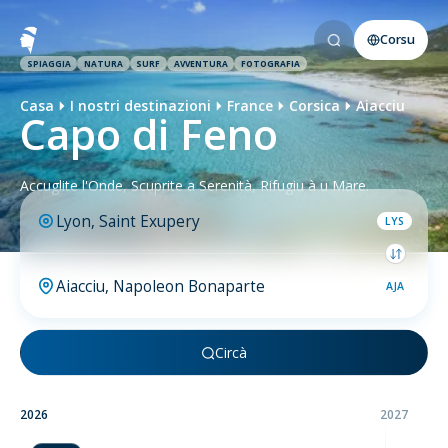
Corsu
SPIAGGIA
NATURA
SURF
AVVENTURA
FOTOGRAFIA
Casa
I nostri destinazioni
France
Corsica
Aiacciu
Capo di Feno
Accuglite l'Onde, Scuprite a Serenità, Rifugiu à u Mare.
LYS
AJA
Circà
2026
2027