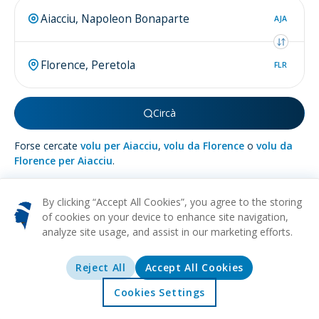
AJA
FLR
Circà
Forse cercate
volu per Aiacciu
,
volu da Florence
o
volu da
Florence per Aiacciu
.
By clicking “Accept All Cookies”, you agree to the storing
of cookies on your device to enhance site navigation,
analyze site usage, and assist in our marketing efforts.
Di più nantu à
Florence
Reject All
Accept All Cookies
STORICU
MUSEI
ARTE
CULTURALE
VINU
Lodata cum'è a 'culla di u Rinascimentu', Firenze hè un tesoro
Cookies Settings
d'arti, cultura, è storia annidatu in a regione Toscana d'Italia. I
Accolta
Offerte
Esplurazione
Destinazioni
carrughji acciottulati pittureschi di a cità, e chjese ornate, è i