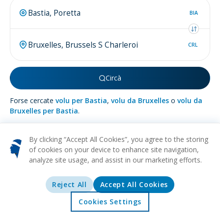
BIA
CRL
Circà
Forse cercate
volu per Bastia
,
volu da Bruxelles
o
volu da
Bruxelles per Bastia
.
By clicking “Accept All Cookies”, you agree to the storing
of cookies on your device to enhance site navigation,
analyze site usage, and assist in our marketing efforts.
Di più nantu à
Bruxelles
Reject All
Accept All Cookies
STORICU
ARTE
CULTURALE
CULINARIU
ARCHITETTURA
Esplora l'allure di Bruxelles, a capitale vibrante di u Belgio—una
Cookies Settings
tappezzeria di storia ricca, incantu culturale, è l'epicentru
Accolta
Offerte
Esplurazione
Destinazioni
animatu di a pulitica europea. Sta metropoli storica ma