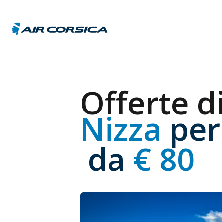
Austri
Offerte di
Belgic
Franci
Nizza 
per
Germa
Italia
Repub
 da
 € 80
Ceca
Ungar