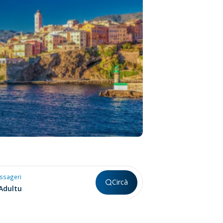
ssageri
Circà