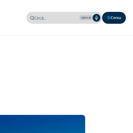
Corsu
Ctrl + K