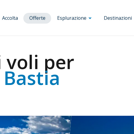
Accolta
Offerte
Esplurazione
Destinazioni
Corsica
a
Aiacciu
Bruxelles
Munich
 voli per
a
Bastia
Budapest
Nizza
a
Bonifacio
Clermont
Parigi
 Bastia
nia
Calvi
Ferrand
Porto
Corte
Dole
Prague
blica
Figari
Florence
Rennes
Porto-Vecchio
Lourdes Tarbes
Roma
ia
Lyon
Tolosa
Marseille
Venezia
Milanu
Vienna