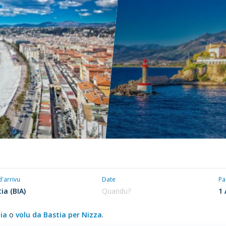
d'arrivu
Date
Pa
ia
o
volu da Bastia per Nizza
.