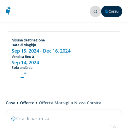
1 bagagliu verificatu (23kg)
Corsu
1 bagagliu di cabina
Mudificazioni sottu à cundizioni
Vede e cundizioni nantu à u nostru situ web
www.aircorsica.com
Nisuna destinazione
Date di Viaghju
Sep 15, 2024
- Dec 16, 2024
Vendita finu à
Sep 14, 2024
Solu andà da
-
Casa
Offerte
Offerta Marsiglia Nizza Corsica