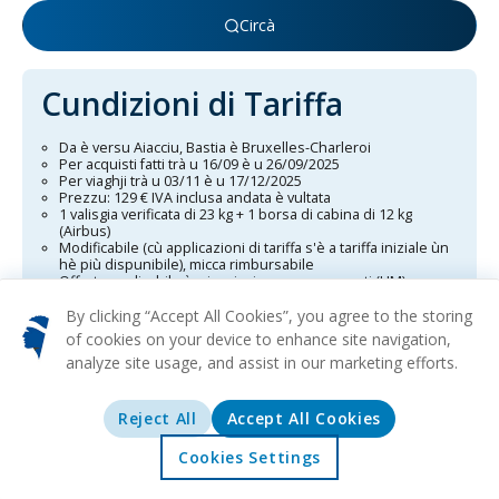
Circà
Cundizioni di Tariffa
Da è versu Aiacciu, Bastia è Bruxelles-Charleroi
Per acquisti fatti trà u 16/09 è u 26/09/2025
Per viaghji trà u 03/11 è u 17/12/2025
Prezzu: 129 € IVA inclusa andata è vultata
1 valisgia verificata di 23 kg + 1 borsa di cabina di 12 kg
(Airbus)
Modificabile (cù applicazioni di tariffa s'è a tariffa iniziale ùn
hè più dispunibile), micca rimbursabile
Offerta applicabile à minori micca accumpagnati (UM)
Sta offerta hè valida da u 16/09/25 à u 26/09/25 inclusu,
By clicking “Accept All Cookies”, you agree to the storing
per viaghji trà u 03/11/25 è u 17/12/25 inclusu. I viaghji si
of cookies on your device to enhance site navigation,
applicanu à voli diretti di andata è ritornu à una tariffa
analyze site usage, and assist in our marketing efforts.
tuttu compresu, per persona, esclusi i costi di serviziu. E
destinazioni cuncernate sò Aiacciu, Bastia è Bruxelles-
Reject All
Accept All Cookies
Charleroi. Attenzione chì u numeru di posti dispunibili hè
limitatu, è ogni mudifica di prenotazione pò cumpurtà
Cookies Settings
Accolta
Offerte
Esplurazione
Destinazioni
costi addiziunali se a tariffa scelta inizialmente ùn hè più