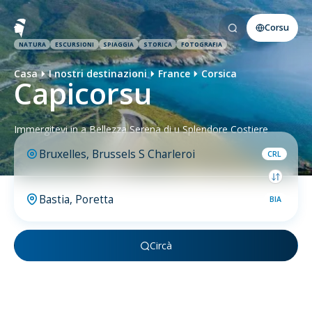
Corsu
NATURA
ESCURSIONI
SPIAGGIA
STORICA
FOTOGRAFIA
Casa
I nostri destinazioni
France
Corsica
Capicorsu
Immergitevi in a Bellezza Serena di u Splendore Costiere
CRL
BIA
Circà