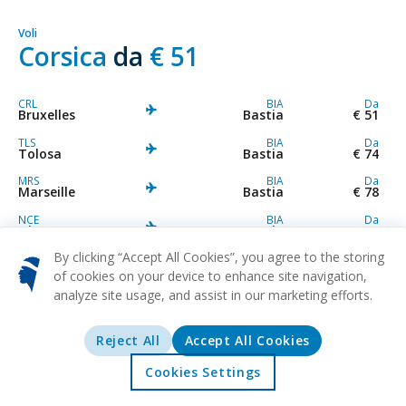
Voli
Corsica
da
€ 51
CRL
BIA
Da
Bruxelles
Bastia
€ 51
TLS
BIA
Da
Tolosa
Bastia
€ 74
MRS
BIA
Da
Marseille
Bastia
€ 78
NCE
BIA
Da
Nizza
Bastia
€ 80
By clicking “Accept All Cookies”, you agree to the storing
CDG
BIA
Da
Parigi
Bastia
€ 89
of cookies on your device to enhance site navigation,
analyze site usage, and assist in our marketing efforts.
ORY
BIA
Da
Parigi
Bastia
€ 92
LYS
BIA
Da
Reject All
Accept All Cookies
Lyon
Bastia
€ 93
Cookies Settings
DLE
BIA
Da
Accolta
Offerte
Esplurazione
Destinazioni
Dole
Bastia
€ 102